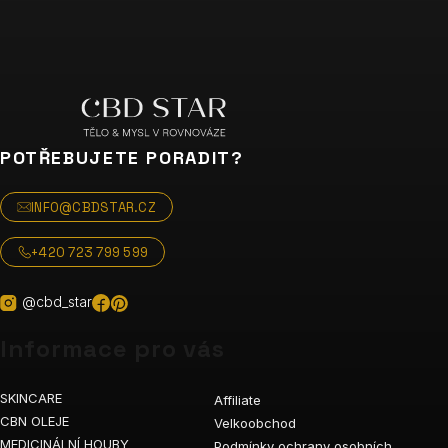
POTŘEBUJETE PORADIT?
INFO@CBDSTAR.CZ
+420 723 799 599
@cbd_star
Informace pro vás
SKINCARE
Affiliate
CBN OLEJE
Velkoobchod
MEDICINÁLNÍ HOUBY
Podmínky ochrany osobních