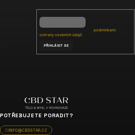
á
p
E-mail
a
Odebírat
t
newsletter
Vložením e-mailu souhlasíte s
podmínkami
í
Nezmeškejte
ochrany osobních údajů
žádné novinky či
PŘIHLÁSIT SE
slevy!
POTŘEBUJETE PORADIT?
INFO@CBDSTAR.CZ