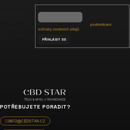
p
E-mail
a
Odebírat
t
newsletter
Vložením e-mailu souhlasíte s
podmínkami
í
Nezmeškejte
ochrany osobních údajů
žádné novinky či
PŘIHLÁSIT SE
slevy!
POTŘEBUJETE PORADIT?
INFO@CBDSTAR.CZ