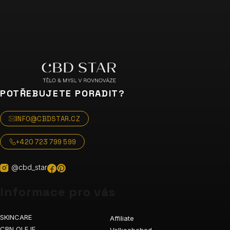
POTŘEBUJETE PORADIT?
INFO@CBDSTAR.CZ
+420 723 799 599
@cbd_star
Informace pro vás
SKINCARE
Affiliate
CBN OLEJE
Velkoobchod