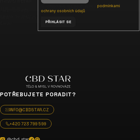
t
newsletter
Vložením e-mailu souhlasíte s
podmínkami
í
Nezmeškejte
ochrany osobních údajů
žádné novinky či
PŘIHLÁSIT SE
slevy!
POTŘEBUJETE PORADIT?
INFO@CBDSTAR.CZ
+420 723 799 599
@cbd_star