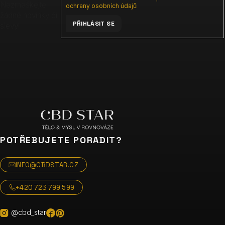
í
Nezmeškejte
ochrany osobních údajů
žádné novinky či
PŘIHLÁSIT SE
slevy!
POTŘEBUJETE PORADIT?
INFO@CBDSTAR.CZ
+420 723 799 599
@cbd_star