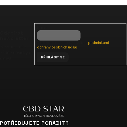
Z
á
p
E-mail
a
Odebírat
t
newsletter
Vložením e-mailu souhlasíte s
podmínkami
í
Nezmeškejte
ochrany osobních údajů
žádné novinky či
PŘIHLÁSIT SE
slevy!
POTŘEBUJETE PORADIT?