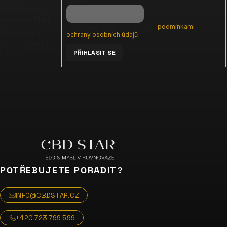
a
Odebírat
t
newsletter
Vložením e-mailu souhlasíte s
podmínkami
í
Nezmeškejte
ochrany osobních údajů
žádné novinky či
PŘIHLÁSIT SE
slevy!
POTŘEBUJETE PORADIT?
INFO@CBDSTAR.CZ
+420 723 799 599