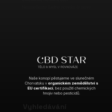
t
Nezmeškejte žádné novinky či slevy!
í
Naše konopí pěstujeme ve slunečném
Chorvatsku v
organickém zemědělství s
EU certifikací
, bez použití chemických
hnojiv nebo pesticidů.
Vyhledávání