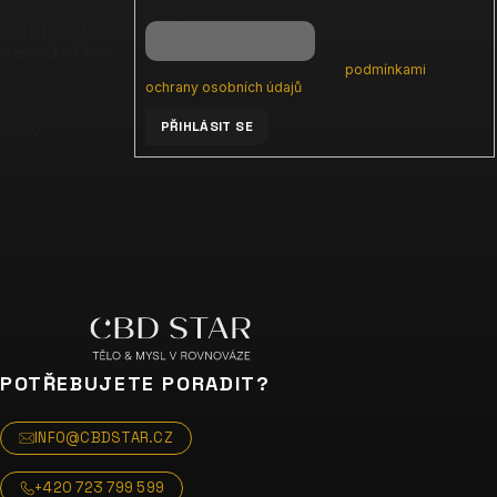
E-mail
a
Odebírat
t
newsletter
Vložením e-mailu souhlasíte s
podmínkami
í
Nezmeškejte
ochrany osobních údajů
žádné novinky či
PŘIHLÁSIT SE
slevy!
POTŘEBUJETE PORADIT?
INFO@CBDSTAR.CZ
+420 723 799 599