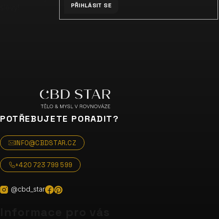
PŘIHLÁSIT SE
slevy!
POTŘEBUJETE PORADIT?
INFO@CBDSTAR.CZ
+420 723 799 599
@cbd_star
Informace pro vás