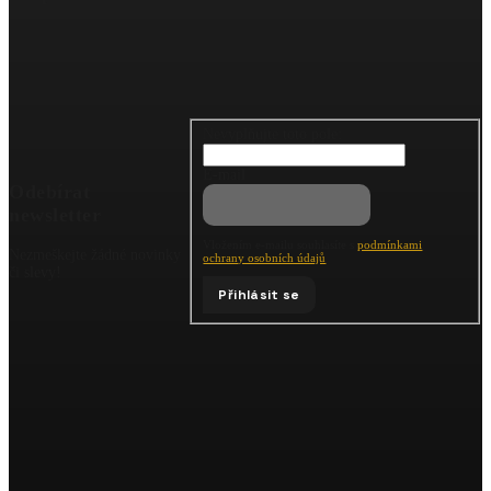
Nevyplňujte toto pole:
E-mail
Odebírat
newsletter
Vložením e-mailu souhlasíte s
podmínkami
Nezmeškejte žádné novinky
ochrany osobních údajů
či slevy!
Přihlásit se