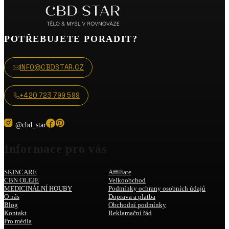
POTŘEBUJETE PORADIT?
INFO@CBDSTAR.CZ
+420 723 799 599
@cbd_star
Informace pro vás
SKINCARE
Affiliate
CBN OLEJE
Velkoobchod
MEDICINÁLNÍ HOUBY
Podmínky ochrany osobních údajů
O nás
Doprava a platba
Blog
Obchodní podmínky
Kontakt
Reklamační řád
Pro média