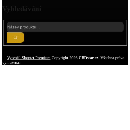
Vyhledávání
Vytvořil Shoptet Premium
Copyright 2026
CBDstar.cz
. Všechna práva
vyhrazena.