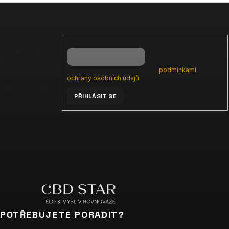
Z
á
p
E-mail
a
Odebírat
t
newsletter
Vložením e-mailu souhlasíte s
podmínkami
í
Nezmeškejte
ochrany osobních údajů
žádné novinky či
PŘIHLÁSIT SE
slevy!
POTŘEBUJETE PORADIT?