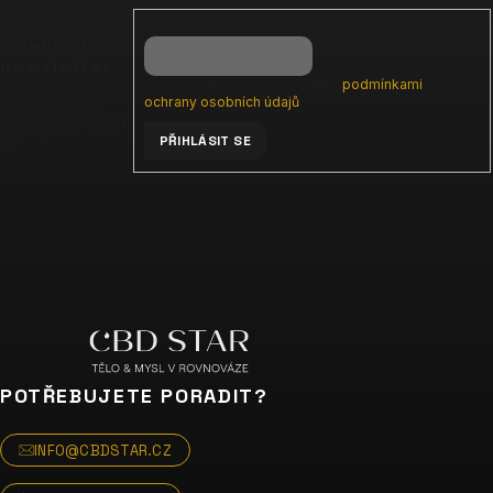
p
E-mail
a
Odebírat
t
newsletter
Vložením e-mailu souhlasíte s
podmínkami
í
Nezmeškejte
ochrany osobních údajů
žádné novinky či
PŘIHLÁSIT SE
slevy!
POTŘEBUJETE PORADIT?
INFO@CBDSTAR.CZ