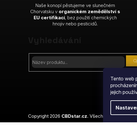
Naše konopí pěstujeme ve slunečném
Chorvatsku v
organickém zemědělství s
EU certifikací
, bez použití chemických
hnojiv nebo pesticidů.
Vyhledávání
Tento web p
procházením
jejich použí
Nastave
Copyright 2026
CBDstar.cz
. Všechna práva vyhraz