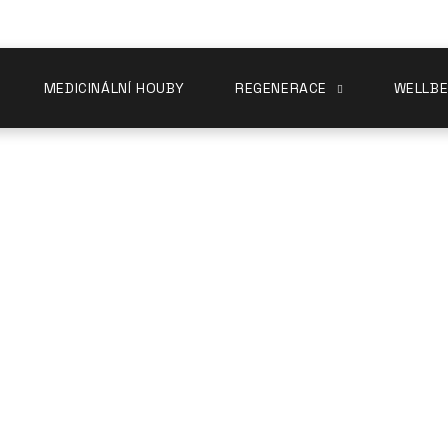
MEDICINÁLNÍ HOUBY
REGENERACE
WELLBE
se na lepší časy?
Endometrióza vs. konopí:
na lepší časy?
.10.2024
dometrióza je strašák podbřišku každé ženy. Na odhalení této bol
andardní léčba probíhá chirurgicky nebo hormonálně, což s sebou 
ožství žen s touto nepříjemnou nemocí se proto obrací na produk
 CBD poprat?