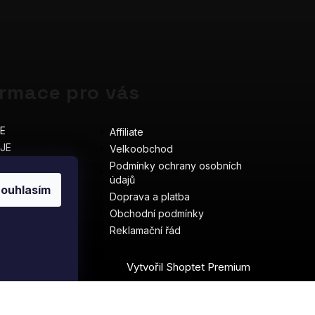
ormace pro vás
E
Affiliate
JE
Velkoobchod
ÁLNÍ HOUBY
Podmínky ochrany osobních
údajů
ouhlasím
Doprava a platba
Obchodní podmínky
Reklamační řád
ia
Vytvořil Shoptet Premium