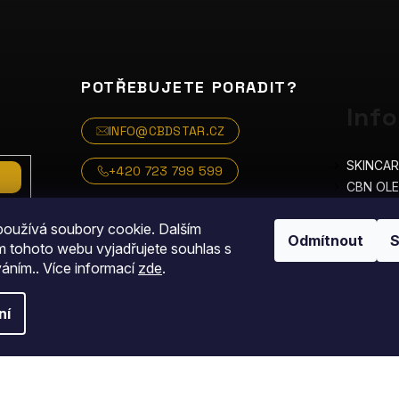
POTŘEBUJETE PORADIT?
Inf
INFO@CBDSTAR.CZ
SKINCAR
+420 723 799 599
CBN OLE
MEDICIN
oužívá soubory cookie. Dalším
O nás
Odmítnout
S
 tohoto webu vyjadřujete souhlas s
Blog
váním.. Více informací
zde
.
Kontakt
Pro méd
ní
ena.