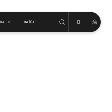
Přihlášení
ING
BALÍČKY
Hledat
Nákupn
 Blýská nemocným se
košík
estivé nemoci se často čeká až několik let a
nese i spoustu vedlejších účinků. Stále větší
ty z konopí. Co je to endometrióza a dokáže se s