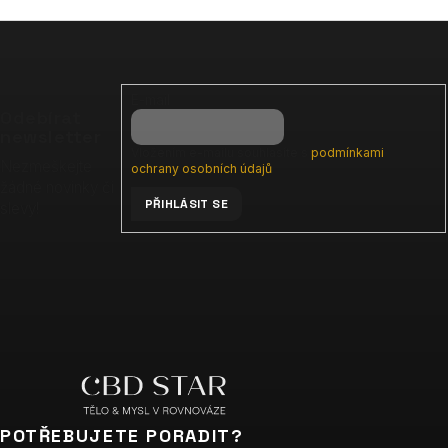
Z
á
p
E-mail
a
Odebírat
t
newsletter
Vložením e-mailu souhlasíte s
podmínkami
í
Nezmeškejte
ochrany osobních údajů
žádné novinky či
PŘIHLÁSIT SE
slevy!
POTŘEBUJETE PORADIT?