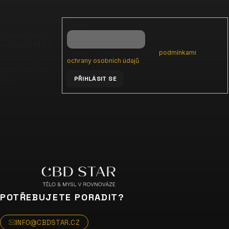
á
p
E-mail
a
Odebírat
t
newsletter
Vložením e-mailu souhlasíte s
podmínkami
í
Nezmeškejte
ochrany osobních údajů
žádné novinky či
PŘIHLÁSIT SE
slevy!
POTŘEBUJETE PORADIT?
INFO@CBDSTAR.CZ